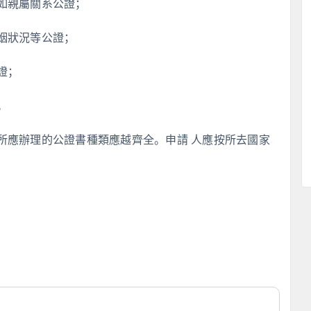
如親屬關系公證；
姻狀況等公證；
證；
。
所應辦理的公證書種類應越齊全。申請 人應按所去國家