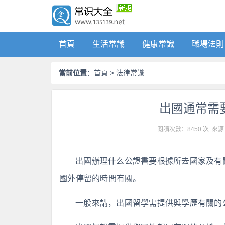
首頁
生活常識
健康常識
職場法則
當前位置
：
首頁
>
法律常識
出國通常需
閱讀次數：8450 次 來源
出國辦理什么公證書要根據所去國家及有
國外停留的時間有關。
一般來講，出國留學需提供與學歷有關的