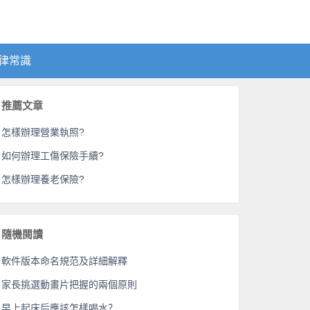
律常識
推薦文章
怎樣辦理營業執照?
如何辦理工傷保險手續?
怎樣辦理養老保險?
隨機閱讀
軟件版本命名規范及詳細解釋
家長挑選動畫片把握的兩個原則
早上起床后應該怎樣喝水？