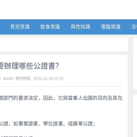
育兒常識
飲食常識
兩性知識
電腦常識
法
要辦理哪些公證書？
：admin 發布時間：
2012-11-09 16:12
關部門的要求決定，因此，它與當事人出國的目的及其在
公證，如畢業證書、學位證書、成績單公證；