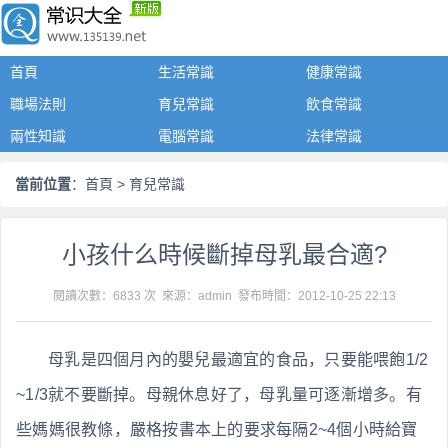
首頁
生活常識
健康常識
職場法則
育兒常識
飲食常識
兩性知識
電腦常識
法律常識
當前位置
：
首頁
>
育兒常識
小孩什么時候斷掉母乳最合適?
閱讀次數：6833 次 來源：admin 發布時間：
2012-10-25 22:13
母乳是四個月內的嬰兒最適宜的食品，只要能喂飽1/2
~1/3就不要斷掉。母親休息好了，母乳量可逐漸增多。有
些媽媽很教條，嚴格按書本上的要求每隔2~4個小時給寶