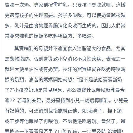
寶喂一次奶。專家稱按需哺乳。只要孩子想吃就喂，這樣
更適應孩子的生理需要。孩子多吸吮，可以使奶量越來越
多。乳汁是由食物經胃腸消化吸收而生成的，因此人們常
常要求哺乳的媽媽多吃雞鴨魚肉、多喝湯。
其實哺乳的母親并不適宜食入油脂過大的食品，尤其
是動物脂肪。否則會導致小兒消化不良性疾病，表現之一
就是大便呈油性或有奶瓣。長牙的寶寶總愛在吃奶時咬媽
媽的奶頭，痛苦的媽媽開始就想：“是不是該給寶寶斷奶
了?”小孩咬奶頭是常見現象，那么寶寶什么時候斷乳最合
適?？若母乳充足，最好堅持到小兒一歲后再斷乳。小兒是
有記憶的，可通過制裁措施糾正他，如:堵鼻子，捏下頜，
或干脆等他餓極了再喂他，不讓他邊吃邊玩。當然了，還
要檢查一下寶寶是否患了口腔疾病，一定要及時 治療哦!